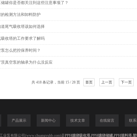
工储罐你是否都关注到这些注意事项了？
罐的检测方法和卸料防护
知道尾气吸收塔该如何选择
气吸收塔的工作要求了解吗
空泵怎么把控保养时间？
罗茨真空泵的轴承为什么没反应
共 418 条记录，当前 15 / 28 页
首页
上一页
下一页
产品展示
新闻中心
技术文章
在线留言
联系
泵有限公司(www.chuangyuhb.com)是
PPH缠绕吸收塔,PPH缠绕储罐,PPH填料塔