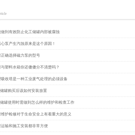
ticle
能做到有效防止化工储罐内部被腐蚀
离心泵产生汽蚀原来是这个原因！
何正确选择磁力泵的型号
罐与塑料水箱你还傻傻分不清楚吗？
理吸收塔是一种工业废气处理的必须设备
绕储罐购买后该如何安装放置
缠绕储罐使用时需做到怎么样的维护和检查工作
罐维护检修对于生命安全上有着重大的意义
罐运输和施工安装都非常方便