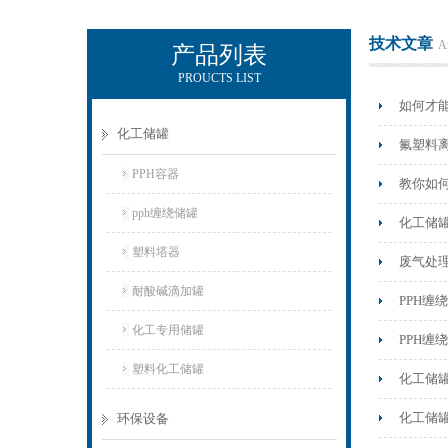
技术文章
Ar
产品列表
PROUCTS LIST
杭州新安江工业泵有限公司
如何才
化工储罐
氟塑料
PPH容器
教你如
pph缠绕储罐
化工储
塑料塔器
废气处
耐酸碱滴加罐
PPH缠
化工专用储罐
PPH
塑料化工储罐
化工储
化工储
环保设备