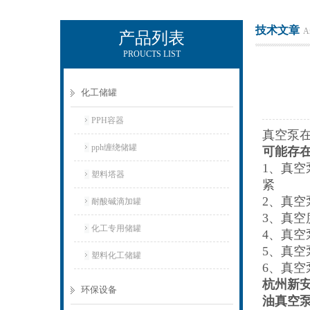
技术文章
Ar
产品列表
PROUCTS LIST
杭州新安江工业泵有限公司
化工储罐
PPH容器
真空泵
pph缠绕储罐
可能存
1、真
塑料塔器
紧
2、真
耐酸碱滴加罐
3、真
化工专用储罐
4、真
5、真
塑料化工储罐
6、真
杭州新
环保设备
油真空