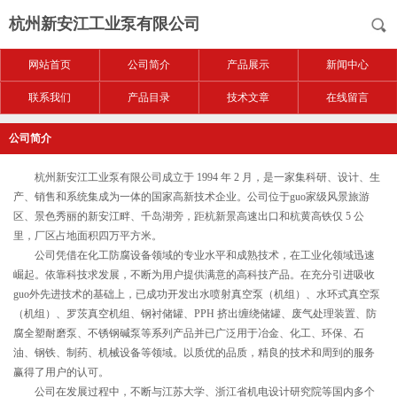
杭州新安江工业泵有限公司
网站首页
公司简介
产品展示
新闻中心
联系我们
产品目录
技术文章
在线留言
公司简介
杭州新安江工业泵有限公司成立于 1994 年 2 月，是一家集科研、设计、生
产、销售和系统集成为一体的国家高新技术企业。公司位于guo家级风景旅游
区、景色秀丽的新安江畔、千岛湖旁，距杭新景高速出口和杭黄高铁仅 5 公
里，厂区占地面积四万平方米。
公司凭借在化工防腐设备领域的专业水平和成熟技术，在工业化领域迅速
崛起。依靠科技求发展，不断为用户提供满意的高科技产品。在充分引进吸收
guo外先进技术的基础上，已成功开发出水喷射真空泵（机组）、水环式真空泵
（机组）、罗茨真空机组、钢衬储罐、PPH 挤出缠绕储罐、废气处理装置、防
腐全塑耐磨泵、不锈钢碱泵等系列产品并已广泛用于冶金、化工、环保、石
油、钢铁、制药、机械设备等领域。以质优的品质，精良的技术和周到的服务
赢得了用户的认可。
公司在发展过程中，不断与江苏大学、浙江省机电设计研究院等国内多个