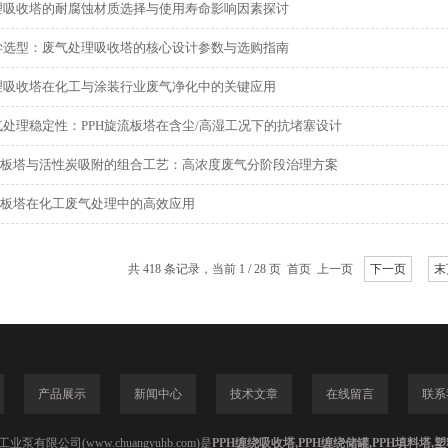
理吸收塔的耐腐蚀材质选择与使用寿命影响因素探讨
学选型：废气处理吸收塔的核心设计参数与选购指南
理吸收塔在化工与涂装行业废气净化中的关键应用
处理稳定性：PPH旋流板塔在含尘/高湿工况下的抗堵塞设计
旋流板塔与活性炭吸附的组合工艺：高浓度废气分阶段治理方案
流板塔在化工废气处理中的高效应用
共 418 条记录，当前 1 / 28 页 首页 上一页
下一页
末
产品展示
新闻中心
技术文章
在线留言
联系
泵有限公司(www.chuangyuhb.com)是
PPH缠绕吸收塔,PPH缠绕储罐,PPH填料塔