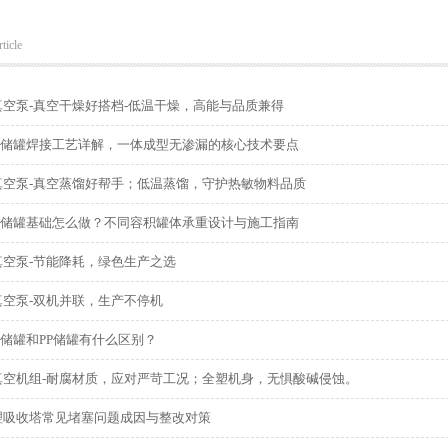
ticle
真空泵-真空干燥好搭档-低温干燥，高能与品质兼得
缠绕储罐焊接工艺详解，一体成型无渗漏的核心技术要点
真空泵-真空蒸馏好帮手；低温蒸馏，守护热敏物料品质
缠绕储罐基础怎么做？不同容积罐体承重设计与施工指南
真空泵-节能降耗，绿色生产之选
真空泵-双机并联，生产不停机
绕储罐和PP储罐有什么区别？
真空机组-耐腐材质，应对严苛工况；全塑机身，无惧酸碱侵蚀。
理吸收塔常见堵塞问题成因与整改对策