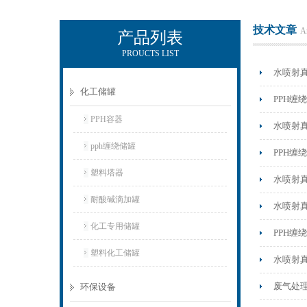
技术文章
Ar
产品列表
PROUCTS LIST
杭州新安江工业泵有限公司
水喷射
化工储罐
PPH
PPH容器
水喷射
pph缠绕储罐
PPH
塑料塔器
水喷射
耐酸碱滴加罐
水喷射
化工专用储罐
PPH缠
塑料化工储罐
水喷射
废气处
环保设备