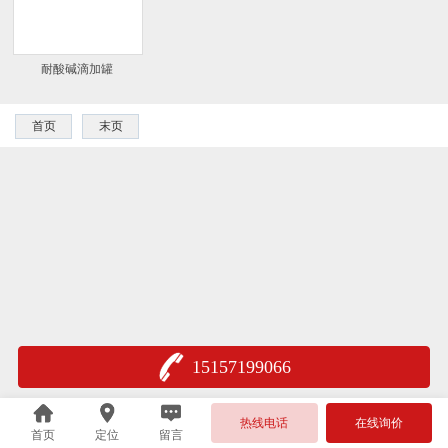
耐酸碱滴加罐
首页
末页
15157199066
热线电话
在线询价
首页
定位
留言