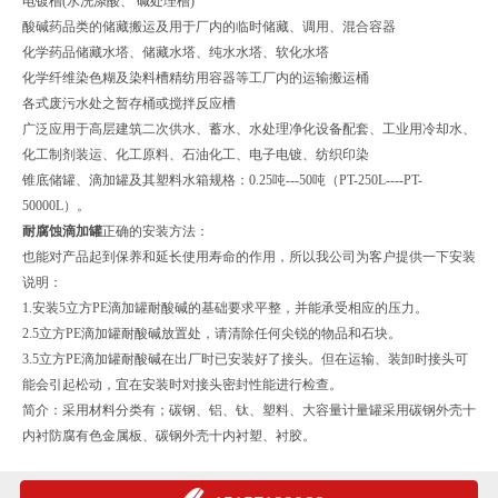
电镀槽(水洗涤酸、 碱处理槽)
酸碱药品类的储藏搬运及用于厂内的临时储藏、调用、混合容器
化学药品储藏水塔、储藏水塔、纯水水塔、软化水塔
化学纤维染色糊及染料槽精纺用容器等工厂内的运输搬运桶
各式废污水处之暂存桶或搅拌反应槽
广泛应用于高层建筑二次供水、蓄水、水处理净化设备配套、工业用冷却水、
化工制剂装运、化工原料、石油化工、电子电镀、纺织印染
锥底储罐、滴加罐及其塑料水箱规格：0.25吨---50吨（PT-250L----PT-
50000L）。
耐腐蚀滴加罐
正确的安装方法：
也能对产品起到保养和延长使用寿命的作用，所以我公司为客户提供一下安装
说明：
1.安装5立方PE滴加罐耐酸碱的基础要求平整，并能承受相应的压力。
2.5立方PE滴加罐耐酸碱放置处，请清除任何尖锐的物品和石块。
3.5立方PE滴加罐耐酸碱在出厂时已安装好了接头。但在运输、装卸时接头可
能会引起松动，宜在安装时对接头密封性能进行检查。
简介：采用材料分类有；碳钢、铝、钛、塑料、大容量计量罐采用碳钢外壳十
内衬防腐有色金属板、碳钢外壳十内衬塑、衬胶。