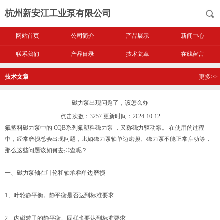
杭州新安江工业泵有限公司
网站首页
公司简介
产品展示
新闻中心
联系我们
产品目录
技术文章
在线留言
技术文章
更多>>
磁力泵出现问题了，该怎么办
点击次数：3257 更新时间：2024-10-12
氟塑料磁力泵中的 CQB系列氟塑料磁力泵 ，又称磁力驱动泵。 在使用的过程
中，经常磨损总会出现问题，比如磁力泵轴单边磨损、磁力泵不能正常启动等，
那么这些问题该如何去排查呢？
一、磁力泵轴在叶轮和轴承档单边磨损
1、叶轮静平衡。静平衡是否达到标准要求
2、内磁转子的静平衡。同样也要达到标准要求