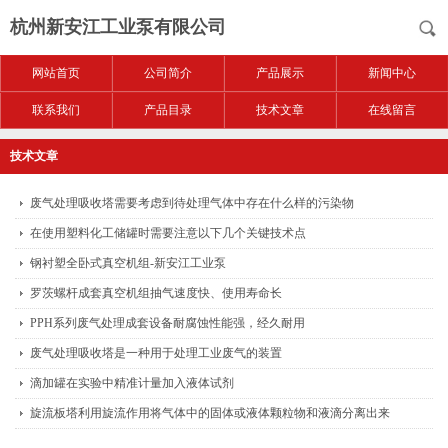
杭州新安江工业泵有限公司
网站首页
公司简介
产品展示
新闻中心
联系我们
产品目录
技术文章
在线留言
技术文章
废气处理吸收塔需要考虑到待处理气体中存在什么样的污染物
在使用塑料化工储罐时需要注意以下几个关键技术点
钢衬塑全卧式真空机组-新安江工业泵
罗茨螺杆成套真空机组抽气速度快、使用寿命长
PPH系列废气处理成套设备耐腐蚀性能强，经久耐用
废气处理吸收塔是一种用于处理工业废气的装置
滴加罐在实验中精准计量加入液体试剂
旋流板塔利用旋流作用将气体中的固体或液体颗粒物和液滴分离出来