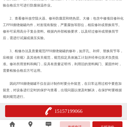
验合格后方可进行防腐保温作业。
2、查看修补放空阻火器。修补防腐层和绝热层。大修：包含中修项目修补化
工PPH缠绕储罐内件，对发现有裂纹，严重腐蚀等部位，相应修补或替换筒节。
修补可采用高分子复合资料。根据内外部检验要求，以及经过修补或替换筒节
后，需进行试漏或液压实验。
3、检修办法及质量规范PPH缠绕储罐的修补，如开孔、补焊、替换筒节等，
应根据《容规》及其他有关规范，规范拟定具体施工计划并经单位技术负责批
准。修补所用资料和阀门，应具有质量证明书，利用旧的资料阀门、紧固件时，
需要检验合格后方可运用。
因此PPH缠绕储罐不仅在设计制作时要分外留意，在日常运用过程中要愈加
留意，对设备进行定时的保护与查看，出现问题以便及时解决，在保护时要根据
规则规范进行。
15157199066