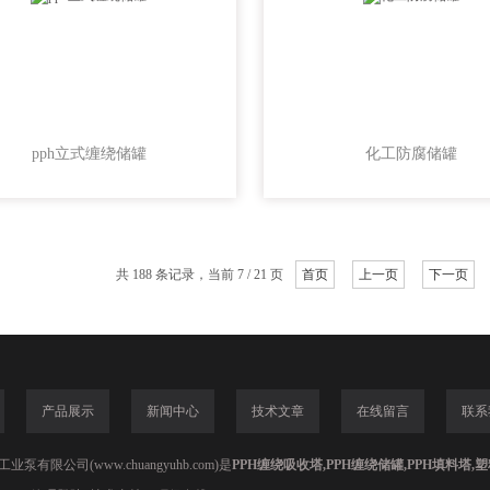
pph立式缠绕储罐
化工防腐储罐
共 188 条记录，当前 7 / 21 页
首页
上一页
下一页
产品展示
新闻中心
技术文章
在线留言
联系
泵有限公司(www.chuangyuhb.com)是
PPH缠绕吸收塔,PPH缠绕储罐,PPH填料塔