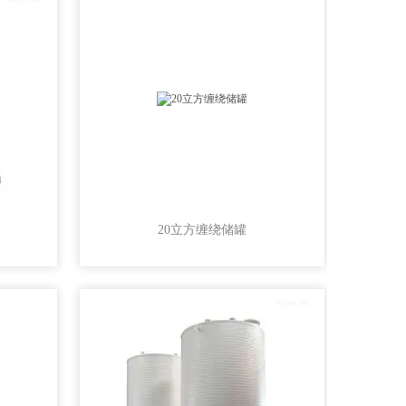
20立方缠绕储罐