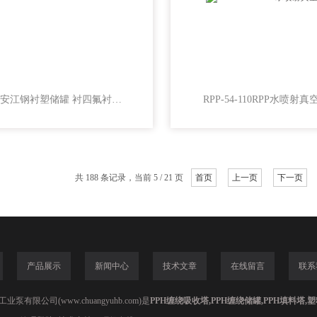
新安江钢衬塑储罐 衬四氟衬PE/PO化工储罐
RPP-54-110RPP水喷射真
共 188 条记录，当前 5 / 21 页
首页
上一页
下一页
产品展示
新闻中心
技术文章
在线留言
联系
泵有限公司(www.chuangyuhb.com)是
PPH缠绕吸收塔,PPH缠绕储罐,PPH填料塔