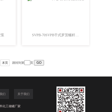
空泵
SVPB-70SVPB干式罗茨螺杆真空泵机组
末页
跳转到第
页
我们
关于我们
,塑料化工储罐厂家