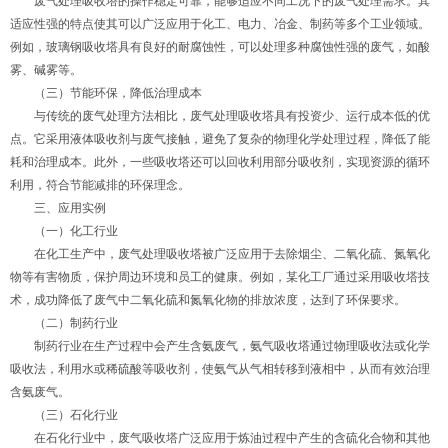
废气处理吸收塔的操作稳定可靠，能够适应不同工况下的废气处理需求。其
适应性强的特点使其可以广泛应用于化工、电力、冶金、制药等多个工业领域。
例如，玻璃钢吸收塔具有良好的耐腐蚀性，可以处理多种腐蚀性强的废气，如酸
雾、碱雾等。
（三）节能环保，降低治理成本
与传统的废气处理方法相比，废气处理吸收塔具有投资少、运行成本低的优
点。它采用液体吸收剂与废气接触，避免了复杂的物理化学处理过程，降低了能
耗和治理成本。此外，一些吸收塔还可以回收利用部分吸收剂，实现资源的循环
利用，符合节能减排的环保理念。
三、应用实例
（一）化工行业
在化工生产中，废气处理吸收塔被广泛应用于去除烟尘、二氧化硫、氮氧化
物等有害物质，保护周边环境和员工的健康。例如，某化工厂通过采用吸收塔技
术，成功降低了废气中二氧化硫和氮氧化物的排放浓度，达到了环保要求。
（二）制药行业
制药行业在生产过程中会产生含氨废气，氨气吸收塔通过物理吸收法或化学
吸收法，利用水或稀硫酸等吸收剂，使氨气从气相转移到液相中，从而有效治理
含氨废气。
（三）石化行业
在石化行业中，废气吸收塔广泛应用于炼油过程中产生的含硫化合物和其他