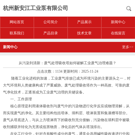
杭州新安江工业泵有限公司
网站首页
公司简介
产品展示
新闻中心
联系我们
产品目录
技术文章
在线留言
新闻中心
更多>>
从污染到清新：废气处理吸收塔如何破解工业废气治理难题？
点击次数：1134 更新时间：2025-11-24
随着工业化进程的加速，工业废气排放已成为环境污染的主要源头之一，对
大气环境和人类健康构成了严重威胁。废气处理吸收塔作为一种高效、可靠的废
气净化技术，正逐渐成为工业废气治理的关键设备。
一、工作原理
核心原理是利用液体吸收剂与废气中的污染物进行化学反应或物理溶解，从
而实现废气的净化。其主要结构包括塔体、填料层、喷淋装置和集液槽等部分。
废气从塔底进入，与从上方喷淋而下的吸收剂充分接触，污染物在填料层中被吸
收剂捕获并转化为无害或低害物质，净化后的气体从塔顶排出。
在化工行业中，针对含有酸性成分的废气，通常会选用碱性吸收液进行中和