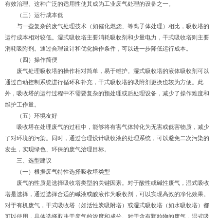
有效治理。这种广泛的适用性使其成为工业废气处理的设备之一。
（三）运行成本低
与一些复杂的废气处理技术（如催化燃烧、等离子体处理）相比，吸收塔的
运行成本相对较低。湿式吸收塔主要消耗吸收剂和少量电力，干式吸收塔则主要
消耗吸附剂。通过合理设计和优化操作条件，可以进一步降低运行成本。
（四）操作简便
废气处理吸收塔的操作相对简单，易于维护。湿式吸收塔的液体吸收剂可以
通过自动控制系统进行循环和补充，干式吸收塔的吸附剂更换也较为方便。此
外，吸收塔的运行过程中不需要复杂的预处理或后处理设备，减少了操作难度和
维护工作量。
（五）环境友好
吸收塔在处理废气的过程中，能够将有害气体转化为无害或低害物质，减少
了对环境的污染。同时，通过合理设计吸收液的处理系统，可以避免二次污染的
发生，实现绿色、环保的废气治理目标。
三、选型建议
（一）根据废气特性选择吸收塔类型
废气的性质是选择吸收塔类型的关键因素。对于酸性或碱性废气，湿式吸收
塔是选择，通过选择合适的碱液或酸液作为吸收剂，可以实现高效的净化效果。
对于有机废气，干式吸收塔（如活性炭吸附塔）或湿式吸收塔（如水吸收塔）都
可以使用，具体选择取决于废气的浓度和成分。对于含有颗粒物的废气，湿式吸