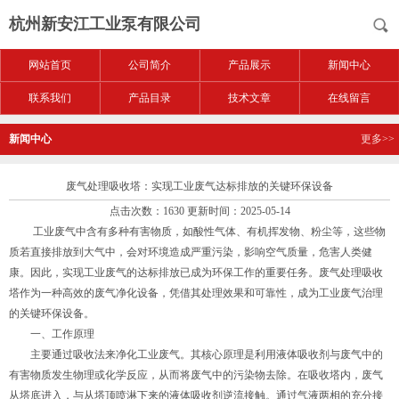
杭州新安江工业泵有限公司
网站首页
公司简介
产品展示
新闻中心
联系我们
产品目录
技术文章
在线留言
新闻中心
更多>>
废气处理吸收塔：实现工业废气达标排放的关键环保设备
点击次数：1630 更新时间：2025-05-14
工业废气中含有多种有害物质，如酸性气体、有机挥发物、粉尘等，这些物
质若直接排放到大气中，会对环境造成严重污染，影响空气质量，危害人类健
康。因此，实现工业废气的达标排放已成为环保工作的重要任务。废气处理吸收
塔作为一种高效的废气净化设备，凭借其处理效果和可靠性，成为工业废气治理
的关键环保设备。
一、工作原理
主要通过吸收法来净化工业废气。其核心原理是利用液体吸收剂与废气中的
有害物质发生物理或化学反应，从而将废气中的污染物去除。在吸收塔内，废气
从塔底进入，与从塔顶喷淋下来的液体吸收剂逆流接触。通过气液两相的充分接