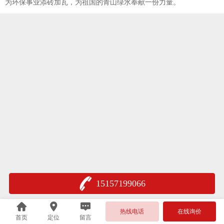
为环保事业添砖加瓦，为祖国的青山绿水奉献一份力量。
15157199066
热线电话
在线询价
首页
定位
留言