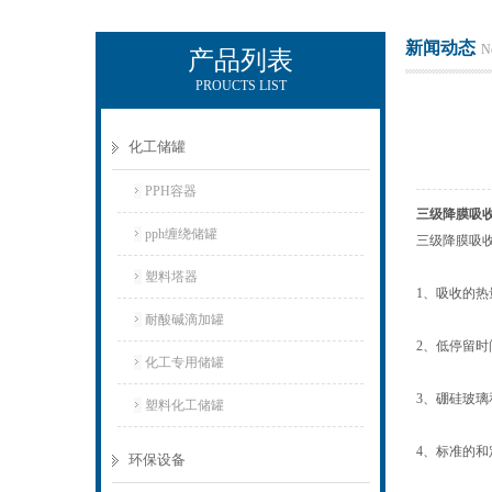
新闻动态
N
产品列表
PROUCTS LIST
杭州新安江工业泵有限公司
化工储罐
PPH容器
三级降膜吸
pph缠绕储罐
三级降膜吸
塑料塔器
1、吸收的
耐酸碱滴加罐
2、低停留
化工专用储罐
3、硼硅玻璃
塑料化工储罐
4、标准的
环保设备