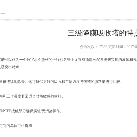
ews
三级降膜吸收塔的特
点击次数：17366 更新时间：2017-08
收塔
可以作为一个数字水冷壁列的平行和各管上设置有顶部分配系统来实现的液体和气
收塔突出特点：
热量被连续地除去。这可确保更好的吸收和产物浓度与传统的填料塔进行比较。
时间和工作温度非常适合对热敏感的材料。
和PTFE接触部分确保腐蚀/无污染操作。
和定制的单位可供选择。