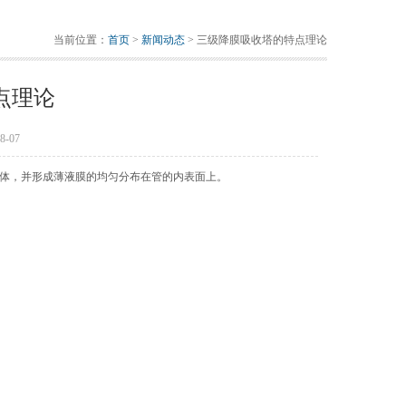
当前位置：
首页
>
新闻动态
> 三级降膜吸收塔的特点理论
点理论
-07
体，并形成薄液膜的均匀分布在管的内表面上。