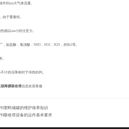
操作到zui大气体流量。
便，由于重量轻。
的性能以zui小的注意力。
广，如盐酸，氢溴酸，NH3，SO2，H2S，的Br2等。
本。
略不计的压降相对于传统的列。
三级降膜吸收塔
信息欢迎客服
PH塑料储罐的维护保养知识
PH吸收塔设备的运作基本要求