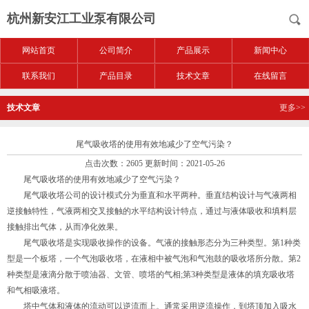
杭州新安江工业泵有限公司
网站首页
公司简介
产品展示
新闻中心
联系我们
产品目录
技术文章
在线留言
技术文章
更多>>
尾气吸收塔的使用有效地减少了空气污染？
点击次数：2605 更新时间：2021-05-26
尾气吸收塔的使用有效地减少了空气污染？
尾气吸收塔公司的设计模式分为垂直和水平两种。垂直结构设计与气液两相
逆接触特性，气液两相交叉接触的水平结构设计特点，通过与液体吸收和填料层
接触排出气体，从而净化效果。
尾气吸收塔是实现吸收操作的设备。气液的接触形态分为三种类型。第1种类
型是一个板塔，一个气泡吸收塔，在液相中被气泡和气泡鼓的吸收塔所分散。第2
种类型是液滴分散于喷油器、文管、喷塔的气相;第3种类型是液体的填充吸收塔
和气相吸液塔。
塔中气体和液体的流动可以逆流而上。通常采用逆流操作，到塔顶加入吸水