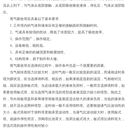
流从上到下，与气体从底部接触，从底部吸收吸收液体，净化后，气体从顶部取
出。
尾气吸收塔应具备以下基本要求:
1 .工作塔内的气体和液体应有足够的接触面积和接触时间。
2。气液具有较强的扰动，降低了传质阻力，提高了吸收效率。
3。操作范围广，操作稳定。
4。设备耐低，能耗低。
5。具有足够的机械强度和耐腐蚀性。
6。结构简单，易于制作和大修。
尾气吸收塔在选择的过程中，操作条件也是一个很重要的因素。
当气相传质阻力比较大时，这时气相一般呈比较急剧的湍流，而液相这时表
现为膜状流，应当选择填料塔。相反的，如果液相是急剧的湍流，气相相对沉
稳，就应该选择板式塔。当必须承载大的液体负荷时，一般而言选择填料塔，如
果要使用板式塔，应当选用气液并流的塔型或者液流阻力较小的塔型。除此之
外，导向筛板塔盘和多降液管筛板塔盘都是适合较大的液体负荷，当低的液体负
荷，就不适合这两种塔型，这时候一般不采用填料塔。还要根据液气比波动性的
大小，板式塔相对于填料塔更能承受波动性，当液气比波动较大时，使用板式
塔。就操作弹性而言，浮阀塔比泡罩大，泡罩比板式塔大，板式塔比填料塔大，
穿流式塔的操作弹性相对较小