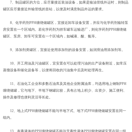
7、制品罐区的方位，应尽量接近装油设备，如果是输油管线外运时，则制品
罐区应尽量接近外输管线的首站，以便及时满意制品外运的要求。
8、化学药剂PPH缠绕储罐区，宜接近卸车设备安置，并应与化学药剂输转泵
房安置在一个区域内。若化学药剂为轿车罐车运输进厂，则化学药剂PPH缠绕储
罐区、泵房、卸车可安置在一个区域内，如碱液、酸、氨等。
9、添加剂类罐区，宜接近使用添加剂的设备安置，如润滑油用添加剂等。
10、开工用油及污油罐区，宜安置在可以处理污油的出产设备附近，如常压
蒸馏设备和催化设备等，以便将回收的污油集中后及时处理再生。
11、石油化工企业和多数石油库及其他企业附属油库，均选用地上钢制PPH
缠绕储罐，它与地下、半地下钢罐比较，具有占地上积少、出资少、施工便利、
操作及修理也便利灵活等长处。
12、地上式PPH缠绕储罐不能与半地下式、地下式PPH缠绕储罐安置在同一
组内。
13、有毒液体的PPH缠绕储罐不能与无毒性液体PPH缠绕储罐安置在同一组