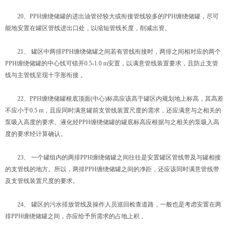
20、PPH缠绕储罐的进出油管径较大或衔接管线较多的PPH缠绕储罐，尽可
能地安置在罐区管线进出口处，以缩短管线长度，削减出资。
21、 罐区中两排PPH缠绕储罐之间若有管线衔接时，两排之间相对应的两个
PPH缠绕储罐的中心线可错开0.5-1.0 m安置，以满意管线装置要求，且防止支管
线与主管线呈现十字形衔接 。
22、PPH缠绕储罐根底顶面(中心)标高应该高于罐区内规划地上标高，其高差
不应小于0.5 m，且应同时满意罐前支管线装置尺度的需求，还应满意与之相关的
泵吸入高度的要求。液化烃PPH缠绕储罐的罐底标高应根据与之相关的泵吸入高
度的要求经计算确认。
23、 一个罐组内的两排PPH缠绕储罐之间往往是安置罐区管线带及与罐相接
的支管线的地方。所以，两排PPH缠绕储罐之间的净距，还应该同时满意管线带
及支管线装置尺度的要求。
24、 罐区的污水排放管线及操作人员巡回检查道路，一般也是考虑安置在两
排PPH缠绕储罐之间，亦应给予所需求的占地上积 。