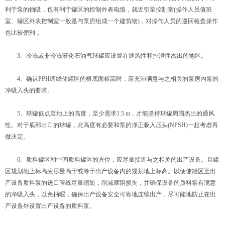
利于泵的抽吸，也有利于罐区的控制外表电缆，就近引至控制室(操作人员值班
室、罐区外表控制室一般是与泵房组成一个建筑物)，对操作人员的巡回检查操作
也比较便利 。
3、冷冻或非冷冻液化石油气球罐应设置在通风性和排泄性杰出的地区。
4、确认PPH缠绕储罐区的根底面标高时，应充沛满意与之相关的泵房内泵的
净吸入头的要求。
5、球罐低点至地上的高度，至少需求1.5 m，才能坚持球罐周围杰出的通风
性。对于底部出口的球罐，此高度有必要和泵的净正吸入压头(NPSH)一起考虑再
做决定。
6、质料罐区和中间质料罐区的方位，应尽量接近与之相关的出产设备。且罐
区规划地上标高应尽量高于或等于出产设备内的规划地上标高。以便使罐区至出
产设备质料泵的进口管线尽量缩短，削减摩阻损失，并确保设备的质料泵有满意
的净吸入头，以免抽暇，确保出产设备安全可靠地连续出产，尽可能地防止在出
产设备外设置出产设备的质料泵。