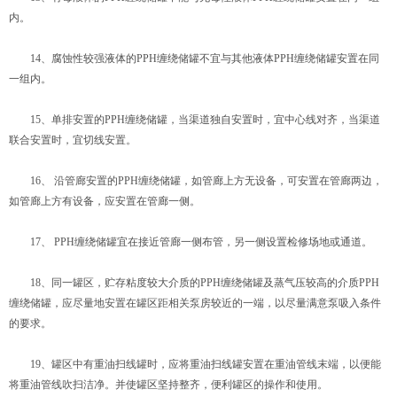
内。
14、腐蚀性较强液体的PPH缠绕储罐不宜与其他液体PPH缠绕储罐安置在同
一组内。
15、单排安置的PPH缠绕储罐，当渠道独自安置时，宜中心线对齐，当渠道
联合安置时，宜切线安置。
16、 沿管廊安置的PPH缠绕储罐，如管廊上方无设备，可安置在管廊两边，
如管廊上方有设备，应安置在管廊一侧。
17、 PPH缠绕储罐宜在接近管廊一侧布管，另一侧设置检修场地或通道。
18、同一罐区，贮存粘度较大介质的PPH缠绕储罐及蒸气压较高的介质PPH
缠绕储罐，应尽量地安置在罐区距相关泵房较近的一端，以尽量满意泵吸入条件
的要求。
19、罐区中有重油扫线罐时，应将重油扫线罐安置在重油管线末端，以便能
将重油管线吹扫洁净。并使罐区坚持整齐，便利罐区的操作和使用。