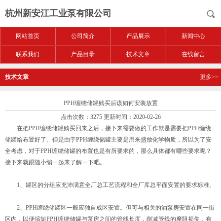
杭州新安江工业泵有限公司
网站首页
公司简介
产品展示
新闻中心
联系我们
产品目录
技术文章
在线留言
技术文章
更多>>
PPH缠绕储罐购买后该如何安装放置
点击次数：3275 更新时间：2020-02-26
在把PPH缠绕储罐购买回来之后，接下来需要做的工作就是需要把PPH缠绕
储罐给布置好了。但是由于PPH缠绕储罐主要是用来盛放化学物质，所以为了安
全考虑，对于PPH缠绕储罐的布置也是有所要求的，那么具体都有哪些要求呢？
接下来就跟随小编一起来了解一下吧。
1、罐区的分组应充沛满意全厂总工艺流程和全厂库总平面安置的要求标准。
2、PPH缠绕储罐区一般应独自成区安置。但可与相关的油泵房安置在同一街
区内，以便缩短PPH缠绕储罐与泵房之间的管线长度，削减管线的摩阻损失，有