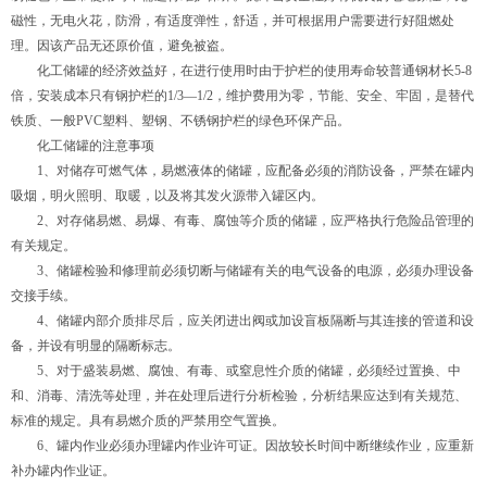
磁性，无电火花，防滑，有适度弹性，舒适，并可根据用户需要进行好阻燃处
理。因该产品无还原价值，避免被盗。
化工储罐的经济效益好，在进行使用时由于护栏的使用寿命较普通钢材长5-8
倍，安装成本只有钢护栏的1/3—1/2，维护费用为零，节能、安全、牢固，是替代
铁质、一般PVC塑料、塑钢、不锈钢护栏的绿色环保产品。
化工储罐的注意事项
1、对储存可燃气体，易燃液体的储罐，应配备必须的消防设备，严禁在罐内
吸烟，明火照明、取暖，以及将其发火源带入罐区内。
2、对存储易燃、易爆、有毒、腐蚀等介质的储罐，应严格执行危险品管理的
有关规定。
3、储罐检验和修理前必须切断与储罐有关的电气设备的电源，必须办理设备
交接手续。
4、储罐内部介质排尽后，应关闭进出阀或加设盲板隔断与其连接的管道和设
备，并设有明显的隔断标志。
5、对于盛装易燃、腐蚀、有毒、或窒息性介质的储罐，必须经过置换、中
和、消毒、清洗等处理，并在处理后进行分析检验，分析结果应达到有关规范、
标准的规定。具有易燃介质的严禁用空气置换。
6、罐内作业必须办理罐内作业许可证。因故较长时间中断继续作业，应重新
补办罐内作业证。