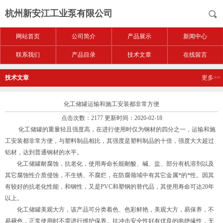
杭州新安江工业泵有限公司
网站首页
公司简介
产品展示
新闻中心
联系我们
产品目录
技术文章
在线留言
技术文章
更多>>
化工储罐运输和施工安装都非常方便
点击次数：2177 更新时间：2020-02-18
化工储罐的重量轻且强度高，在进行使用时仅为钢材的四分之一，运输和施
工安装都非常方便，与塑料制品相比，其强度是塑料制品的十倍，强度大大超过
铝材，达到普通钢材的水平。
化工储罐耐腐蚀，抗老化，使用寿命长能耐酸、碱、盐、部分有机溶剂以及
其它腐蚀性介质侵蚀，不生锈、不腐烂，在防腐领域中有其它金属*的*性。因其
有较好的抗老化性能，和钢性，又是PVC和塑钢的替代品，其使用寿命可达20年
以上。
化工储罐美观大方，该产品可分类着色、色彩鲜艳，美观大方，易保养，不
易褪色，正常使用时不需进行维护保养。抗冲击安全性好有优良的电绝缘性，无