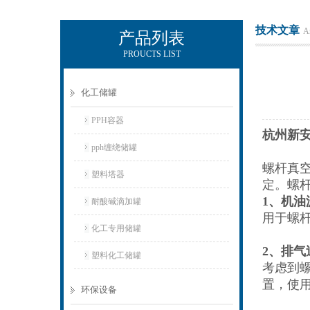
技术文章
Ar
产品列表
PROUCTS LIST
杭州新安江工业泵有限公司
化工储罐
PPH容器
杭州新
pph缠绕储罐
螺杆真
塑料塔器
定。螺
1、机油
耐酸碱滴加罐
用于螺
化工专用储罐
2、排气
塑料化工储罐
考虑到
置，使
环保设备