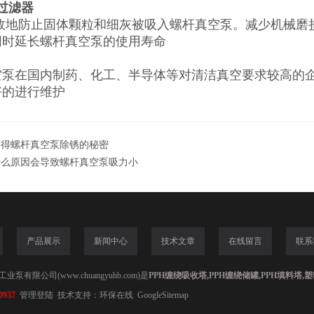
过滤器
 效地防止固体颗粒和细灰被吸入螺杆真空泵。减少机械磨
同时延长螺杆真空泵的使用寿命
空泵在国内制药、化工、半导体等对清洁真空要求较高的企
好的进行维护
获得螺杆真空泵除锈的秘密
什么原因会导致螺杆真空泵吸力小
产品展示
新闻中心
技术文章
在线留言
联系
泵有限公司(www.chuangyuhb.com)是
PPH缠绕吸收塔,PPH缠绕储罐,PPH填料塔
0937
管理登陆
技术支持：
环保在线
GoogleSitemap