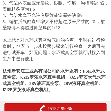
3、
气缸内表面应无裂纹、砂眼、伤痕、沟槽等缺
陷，
表面粗糙度为1.6
4、
气缸水套不允许有裂纹或渗漏等缺
陷
5、
锤缸后气缸直径增大不得超过原来尺寸的2％，缸
壁减薄不得超过原壁厚的
1/12
以上就是对水环式真空泵气缸的检查，平时在进行检
查时，也应当一步步按照步骤来进行检查，之后再去
进行试开车，如无问题，水环式真空泵就可以投入到
生产中进行使用
杭州新安江工业泵有限公司的水环泵有：FSK水环式
真空泵、
罗茨水环真空机组、
罗茨大气水环
FJZJS
FJZJS
式真空机组、
液环真空泵、
液环真空机组、
2BV
2BW
罗茨液环真空机组。
JZJ2B
15157199066