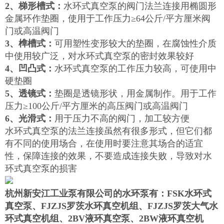
2、梯形槽式：
水环式真空泵的阀门法兰连接用椭圆形
金属环作垫圈，使用于工作压力≥64公斤/平方厘米阀
门或高温阀门
3、榫槽式：
可用塑性变形较大的垫圈，在腐蚀性介质
中使用较广泛，对水环式真空泵的密封效果较好
4、凹凸式：
水环式真空泵的工作压力较高，可使用中
硬垫圈
5、透镜式：
垫圈是透镜形状，用金属制作。用于工作
压力≥100公斤/平方厘米的高压阀门或高温阀门
6、光滑式：
用于压力不高的阀门，加工较方便
水环式真空泵的法兰连接虽然有很多形式，但它们都
有不同的使用场合，在使用时要注意其场合的适宜
性，保障连接的效果，不要造成连接失败，导致对水
环式真空泵的损害
杭州新安江工业泵有限公司的水环泵有：FSK水环式
真空泵、FJZJS罗茨水环真空机组、FJZJS罗茨大气水
环式真空机组、2BV液环真空泵、2BW液环真空机