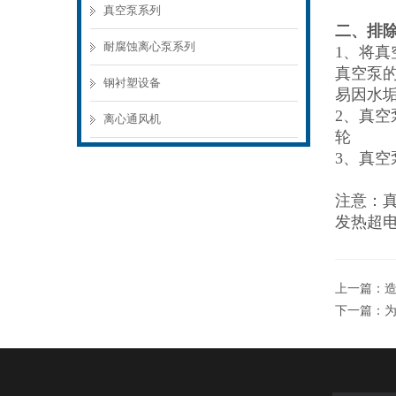
真空泵系列
二、排
耐腐蚀离心泵系列
1、将
真空泵
钢衬塑设备
易因水
2、真
离心通风机
轮
3、真
注意：
发热超
上一篇：
下一篇：
为