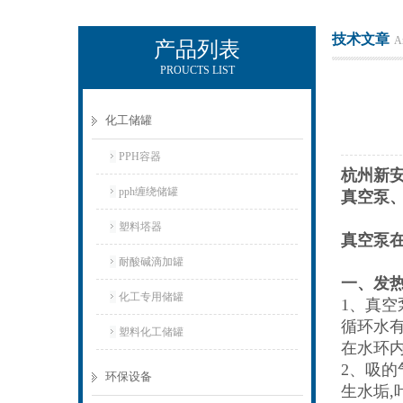
技术文章
Ar
产品列表
PROUCTS LIST
杭州新安江工业泵有限公司
化工储罐
PPH容器
杭州新
pph缠绕储罐
真空泵
塑料塔器
真空泵
耐酸碱滴加罐
一、发
化工专用储罐
1、真
循环水
塑料化工储罐
在水环
2、吸的
环保设备
生水垢,