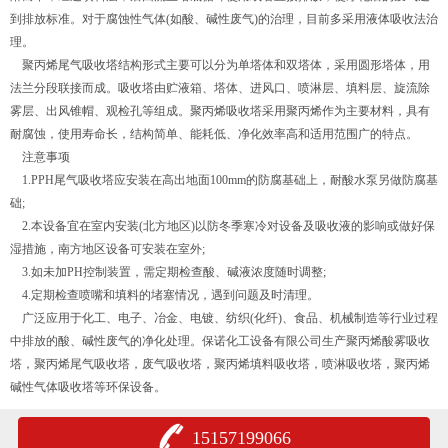
到排放标准。对于腐蚀性气体(如酸、碱性废气)的治理，目前多采用液体吸收法治
理。
聚丙烯尾气吸收塔结构形式主要可以分为单塔体和双塔体，采用圆形塔体，用
法兰分段联接而成。吸收塔由贮液箱、塔体、进风口、喷淋层、填料层、旋流除
雾层、出风锥帽、观检孔等组成。聚丙烯吸收塔采用聚丙烯作为主要材料，具有
耐腐蚀，使用寿命长，结构简单、能耗低、净化效率高和适用范围广的特点。
注意事项
1.PPH尾气吸收塔应安装在高出地面100mm的防腐基础上，耐酸水泵另做防腐基
础;
2.本设备宜在室内安装(北方地区)以防冬季寒冷对设备及吸收液的影响或做好保
湿措施，南方地区设备可安装在室外;
3.如未加PH控制装置，需定期检查酸、碱液浓度随时调整;
4.定期检查喷嘴和填料的堵塞情况，遇到问题及时清理。
广泛应用于化工、电子、冶金、电镀、纺织(化纤)、食品、机械制造等行业过程
中排放的酸、碱性废气的净化处理。保诺化工设备有限公司生产聚丙烯酸雾吸收
塔，聚丙烯尾气吸收塔，废气吸收塔，聚丙烯填料吸收塔，喷淋吸收塔，聚丙烯
碱性气体吸收塔等环保设备。
15157199066