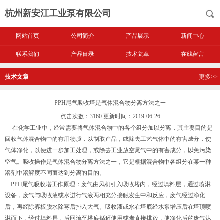
杭州新安江工业泵有限公司
网站首页
公司简介
产品展示
新闻中心
联系我们
产品目录
技术文章
在线留言
技术文章
更多>>
PPH尾气吸收塔是气体混合物分离方法之一
点击次数：3160 更新时间：2019-06-26
在化学工业中，经常需要将气体混合物中的各个组分加以分离，其主要目的是
回收气体混合物中的有用物质，以制取产品，或除去工艺气体中的有害成分，使
气体净化，以便进一步加工处理，或除去工业放空尾气中的有害成分，以免污染
空气。吸收操作是气体混合物分离方法之一，它是根据混合物中各组分在某一种
溶剂中溶解度不同而达到分离的目的。
PPH尾气吸收塔工作原理：废气由风机引入吸收塔内，经过填料层，通过喷淋
设备，废气与吸收液或水进行气液两相充分接触发生中和反应，废气经过净化
后，再经除雾板脱水除雾后排入大气。吸收液或水在塔底经水泵增压后在塔顶喷
淋而下，经过填料层，后回流至塔底循环使用或者直接排放，使净化后的废气达