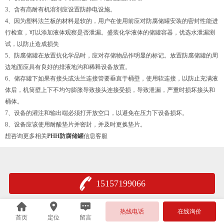
3、含有高耐有机溶剂应设置防静电设施。
4、因为塑料法兰板的材料是软的，用户在使用前应对防腐储罐安装的密封性能进
行检查，可以添加液体观察是否泄漏。盛装化学液体的储罐容器，优选水泄漏测
试，以防止造成损失
5、防腐储罐在放置抗化学品时，应对存储物品作明显的标记。放置防腐储罐的周
边地面应具有良好的排液地沟和稀释设备放置。
6、储存罐下如果有接头或法兰连接管要垂直于桶壁，使用软连接，以防止充满液
体后，机筒壁上下不均匀膨胀导致接头连接受损，导致泄漏，严重时损坏接头和
桶体。
7、设备的灌注和输出端必须打开放空口，以避免在压力下设备损坏。
8、设备应该使用耐酸垫片并密封，并及时更换垫片。
想咨询更多相关
PHH防腐储罐
信息客服
15157199066
热线电话
在线询价
首页
定位
留言