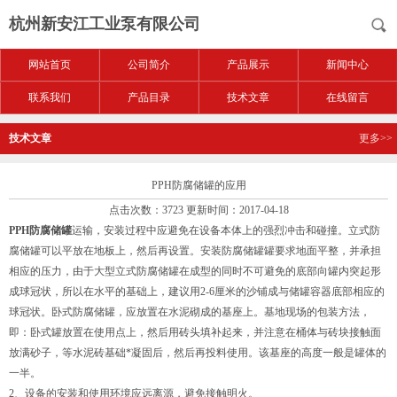
杭州新安江工业泵有限公司
网站首页
公司简介
产品展示
新闻中心
联系我们
产品目录
技术文章
在线留言
技术文章
更多>>
PPH防腐储罐的应用
点击次数：3723 更新时间：2017-04-18
PPH防腐储罐
运输，安装过程中应避免在设备本体上的强烈冲击和碰撞。立式防
腐储罐可以平放在地板上，然后再设置。安装防腐储罐罐要求地面平整，并承担
相应的压力，由于大型立式防腐储罐在成型的同时不可避免的底部向罐内突起形
成球冠状，所以在水平的基础上，建议用2-6厘米的沙铺成与储罐容器底部相应的
球冠状。卧式防腐储罐，应放置在水泥砌成的基座上。基地现场的包装方法，
即：卧式罐放置在使用点上，然后用砖头填补起来，并注意在桶体与砖块接触面
放满砂子，等水泥砖基础*凝固后，然后再投料使用。该基座的高度一般是罐体的
一半。
2、设备的安装和使用环境应远离源，避免接触明火。