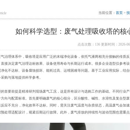
当前位置：
首页
>
技
ticle
如何科学选型：废气处理吸收塔的核
点击次数：136 更新时间：2026-06-
治理体系中，吸收塔是应用广泛的末端净化设备，依托气液两相充分接触的传质反
，直接决定废气治理达标效果、设备使用寿命与长期运行成本。很多企业选型仅参考设
现净化不达标、设备腐蚀损坏、能耗过高、运维困难等问题。基于工业应用实际，结合
备采购与落地提供科学参考。
首要前提是精准研判现场废气工况，这是所有设计与选购工作的基础。不同行业产
计方向与配置标准。首先要明确废气的核心组分，区分酸性、碱性、水溶性及复合型废
液反应不充分，净化效率不达标。同时，需关注废气温度与杂质状态，高温废气会加速
虑预处理适配设计，规避后期运行故障。此外，废气排放的持续性与波动范围也需重点
。