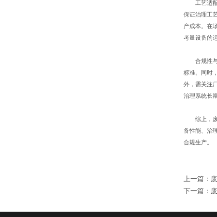
工艺适配性
保证治理工
产成本。在
考量设备的
合规性与厂
标准。同时
外，需关注
治理系统长
综上，废气
备性能、治
合规生产。
上一篇：
下一篇：