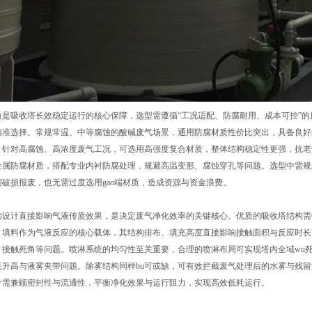
吸收塔长效稳定运行的核心保障，选型需遵循“工况适配、防腐耐用、成本可控”的
精准选择。常规常温、中等腐蚀的酸碱废气场景，通用防腐材质性价比突出，具备良好
。针对高腐蚀、高浓度废气工况，可选用高强度复合材质，整体结构稳定性更强，抗老
金属防腐材质，搭配专业内衬防腐处理，规避高温变形、腐蚀穿孔等问题。选型中需规
破损报废，也无需过度选用gao端材质，造成资源与资金浪费。
计直接影响气液传质效果，是决定废气净化效率的关键核心。优质的吸收塔结构需
。填料作为气液反应的核心载体，其结构排布、填充高度直接影响接触面积与反应时长
、接触死角等问题。喷淋系统的均匀性至关重要，合理的喷淋布局可实现塔内全域wu
耗升高与液雾夹带问题。除雾结构同样bu可或缺，可有效拦截废气处理后的水雾与残
计需兼顾密封性与流通性，平衡净化效果与运行阻力，实现高效低耗运行。