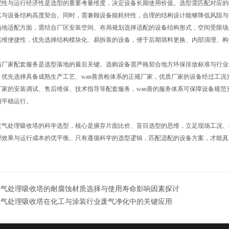
与运行经济性是选型的重要考量维度，决定设备长期使用价值。选型需匹配对应的
艺与设备结构高度契合。同时，需兼顾设备能耗特性，合理的结构设计能够降低风阻与
场地适配方面，需结合厂区安装空间、布局规划选择适配的设备结构形式，空间受限场
运维便捷性，优先选择结构模块化、易拆装的设备，便于后期填料更换、内部清理、构
家配套服务是选型落地的最后关键。选购设备需严格契合地方环保排放标准与行业
，优先选择具备成熟生产工艺、wan善质检体系的正规厂家，优质厂家的设备经过工
厂家的安装调试、售后维保、技术指导等配套服务，wan善的服务体系可保障设备规
期平稳运行。
处理吸收塔的科学选型，核心是摒弃片面比价、盲目选型的思维，立足现场工况、
理效果与运行成本的优平衡。只有遵循科学的选型逻辑，匹配适配的设备方案，才能真
废气处理吸收塔的耐腐蚀材质选择与使用寿命影响因素探讨
废气处理吸收塔在化工与涂装行业废气净化中的关键应用