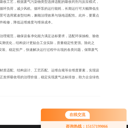
吸收工艺，根据废气污染物类型选择适配的吸收药剂与反应模式，
循环负荷，减少风机、循环泵的运行能耗，长期运行可大幅降低生
景可选用紧凑型结构，兼顾治理效果与场地适配性。此外，要重点
件检修，降低运维难度与维保成本。
治理规范，确保设备净化能力满足达标要求，适配环保抽检、验收
况实测优化，结构设计更贴合工业实际，质量稳定性更强。除此之
范安装、稳定投产，快速解决运行过程中出现的各类问题，保障废气
材质适配、结构设计、工艺匹配、运维合规等全维度要素，实现设
正发挥吸收塔的治理价值，稳定实现废气达标排放，助力企业绿色
在线交流
咨询热线：15157199066