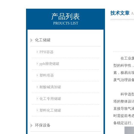
技术文章
Ar
产品列表
PROUCTS LIST
杭州新安江工业泵有限公司
化工储罐
PPH容器
在工业废气
pph缠绕储罐
型的科学性
素，极易出
塑料塔器
废气治理设
耐酸碱滴加罐
科学选型的
化工专用储罐
塔的整体设
直接导致气
塑料化工储罐
时需提前考
备稳定运行
环保设备