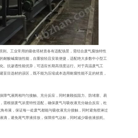
原则。工业常用的吸收塔材质各有适配场景，需结合废气腐蚀特性
的耐酸碱腐蚀性能，自重较轻且安装便捷，适配绝大多数中小型工
化、抗渗透性能优异，可适应长期高强度运行。对于高温废气工
避盲目选材的误区，既不能为压缩成本选用耐腐性能不足的材质，
保障气液两相均匀接触、充分反应，同时兼顾低阻力、防堵塞、易
，需根据废气浓度特性适配，确保废气与吸收液充分融合反应，杜
死角布液，保证每一处废气都能与吸收液充分接触，同时避免喷淋过
留液滴，避免尾气带液排放，保障排气达标，同时减少吸收液损耗。