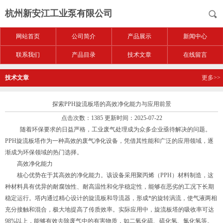
杭州新安江工业泵有限公司
网站首页
公司简介
产品展示
新闻中心
联系我们
产品目录
技术文章
在线留言
技术文章
更多>>
探索PPH旋流板塔的高效净化能力与应用前景
点击次数：1385 更新时间：2025-07-22
随着环保要求的日益严格，工业废气处理成为众多企业亟待解决的问题。
PPH旋流板塔作为一种高效的废气净化设备，凭借其性能和广泛的应用领域，逐
渐成为环保领域的热门选择。
高效净化能力
核心优势在于其高效的净化能力。该设备采用聚丙烯（PPH）材料制造，这
种材料具有优异的耐腐蚀性、耐高温性和化学稳定性，能够在恶劣的工况下长期
稳定运行。塔内通过精心设计的旋流板和导流器，形成*的旋转涡流，使气液两相
充分接触和混合，极大地提高了传质效率。实际应用中，旋流板塔的吸收率可达
98%以上，能够有效去除废气中的有害物质，如二氧化硫、硫化氢、氯化氢等。