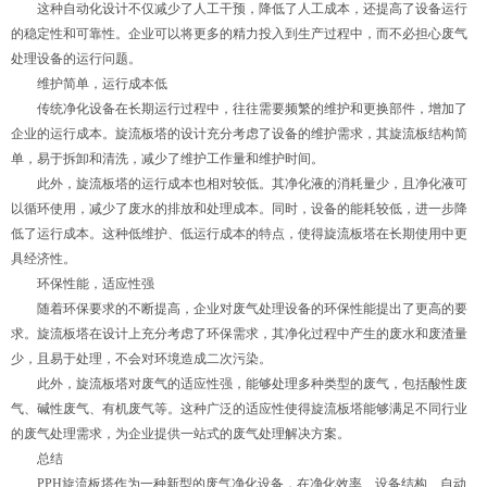
这种自动化设计不仅减少了人工干预，降低了人工成本，还提高了设备运行
的稳定性和可靠性。企业可以将更多的精力投入到生产过程中，而不必担心废气
处理设备的运行问题。
维护简单，运行成本低
传统净化设备在长期运行过程中，往往需要频繁的维护和更换部件，增加了
企业的运行成本。旋流板塔的设计充分考虑了设备的维护需求，其旋流板结构简
单，易于拆卸和清洗，减少了维护工作量和维护时间。
此外，旋流板塔的运行成本也相对较低。其净化液的消耗量少，且净化液可
以循环使用，减少了废水的排放和处理成本。同时，设备的能耗较低，进一步降
低了运行成本。这种低维护、低运行成本的特点，使得旋流板塔在长期使用中更
具经济性。
环保性能，适应性强
随着环保要求的不断提高，企业对废气处理设备的环保性能提出了更高的要
求。旋流板塔在设计上充分考虑了环保需求，其净化过程中产生的废水和废渣量
少，且易于处理，不会对环境造成二次污染。
此外，旋流板塔对废气的适应性强，能够处理多种类型的废气，包括酸性废
气、碱性废气、有机废气等。这种广泛的适应性使得旋流板塔能够满足不同行业
的废气处理需求，为企业提供一站式的废气处理解决方案。
总结
PPH旋流板塔作为一种新型的废气净化设备，在净化效率、设备结构、自动