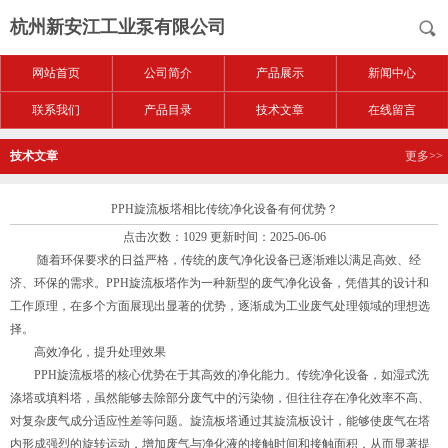
杭州新安江工业泵有限公司
网站首页
公司简介
产品展示
新闻中心
联系我们
产品目录
技术文章
在线留言
技术文章
更多>>
PPH旋流板塔相比传统净化设备有何优势？
点击次数：1029 更新时间：2025-06-06
随着环保要求的日益严格，传统的废气净化设备已逐渐难以满足高效、经
济、环保的需求。PPH旋流板塔作为一种新型的废气净化设备，凭借其的设计和
工作原理，在多个方面展现出显著的优势，逐渐成为工业废气处理领域的理想选
择。
高效净化，提升处理效果
PPH旋流板塔的核心优势在于其高效的净化能力。传统净化设备，如湿式洗
涤塔或填料塔，虽然能够去除部分废气中的污染物，但往往存在净化效率不高、
对复杂废气成分适应性差等问题。旋流板塔通过其旋流板设计，能够使废气在塔
内形成强烈的旋转运动，增加废气与净化液的接触时间和接触面积，从而显著提