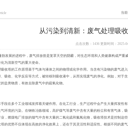
当前
ticle
从污染到清新：废气处理吸
点击次数：1436 更新时间：2025-04
发展的进程中，废气排放曾是笼罩天空的阴霾，对生态环境和人类健康构成严重威胁
转化为清新空气的重大使命。
收塔的工作原理基于气体与液体之间的物理或化学作用。当含有污染物的废气进入
解、吸收、化学反应等方式，被转移到吸收液中，从而实现废气的净化。例如，对于含
定的盐类物质，有效去除废气中的硫氧化物。
段在多个工业领域发挥着关键作用。在化工行业，生产过程中会产生大量挥发性有机
大气环境的污染。在钢铁冶炼领域，高炉煤气等废气中含有大量的粉尘和有害气体，吸
行业，燃煤电厂排放的烟气中含有大量的二氧化硫和氮氧化物，吸收塔技术是控制这些
的优势不仅体现在高效的净化效果上，还在于其灵活性和适应性。根据不同的废气