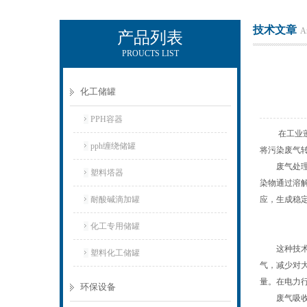
技术文章
Ar
产品列表
PROUCTS LIST
杭州新安江工业泵有限公司
化工储罐
PPH容器
在工业蓬勃
pph缠绕储罐
将污染废气
废气处理吸
塑料塔器
染物通过溶
耐酸碱滴加罐
应，生成稳
化工专用储罐
这种技术手
塑料化工储罐
气，减少对
量。在电力
环保设备
废气吸收塔