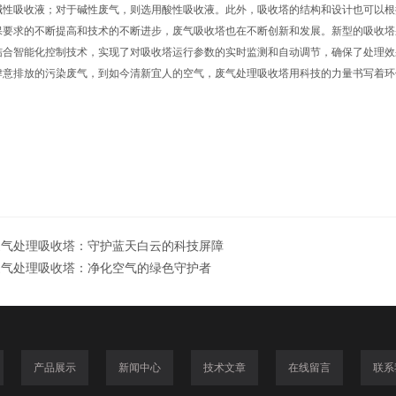
碱性吸收液；对于碱性废气，则选用酸性吸收液。此外，吸收塔的结构和设计也可以根
求的不断提高和技术的不断进步，废气吸收塔也在不断创新和发展。新型的吸收塔
结合智能化控制技术，实现了对吸收塔运行参数的实时监测和自动调节，确保了处理效
排放的污染废气，到如今清新宜人的空气，废气处理吸收塔用科技的力量书写着环
。
废气处理吸收塔：守护蓝天白云的科技屏障
废气处理吸收塔：净化空气的绿色守护者
产品展示
新闻中心
技术文章
在线留言
联系