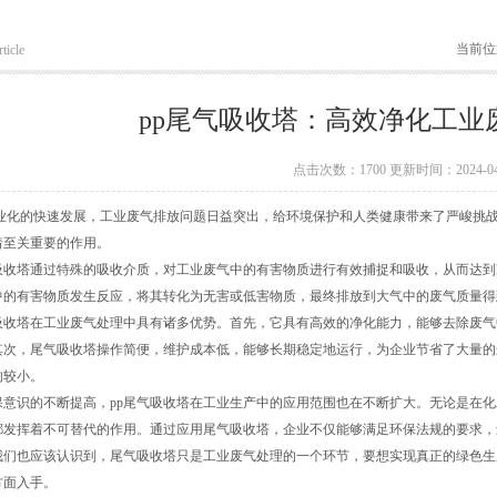
当前位
ticle
pp尾气吸收塔：高效净化工业
点击次数：1700 更新时间：2024-04
的快速发展，工业废气排放问题日益突出，给环境保护和人类健康带来了严峻挑战。
着至关重要的作用。
收塔通过特殊的吸收介质，对工业废气中的有害物质进行有效捕捉和吸收，从而达到
中的有害物质发生反应，将其转化为无害或低害物质，最终排放到大气中的废气质量得
收塔在工业废气处理中具有诸多优势。首先，它具有高效的净化能力，能够去除废气
其次，尾气吸收塔操作简便，维护成本低，能够长期稳定地运行，为企业节省了大量的
响较小。
识的不断提高，pp尾气吸收塔在工业生产中的应用范围也在不断扩大。无论是在化工
都发挥着不可替代的作用。通过应用尾气吸收塔，企业不仅能够满足环保法规的要求，
也应该认识到，尾气吸收塔只是工业废气处理的一个环节，要想实现真正的绿色生
方面入手。