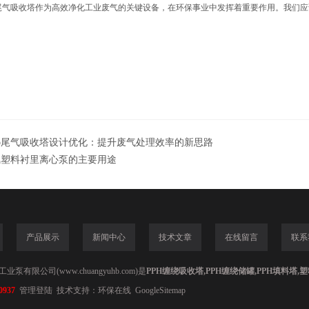
气吸收塔作为高效净化工业废气的关键设备，在环保事业中发挥着重要作用。我们应
pp尾气吸收塔设计优化：提升废气处理效率的新思路
氟塑料衬里离心泵的主要用途
产品展示
新闻中心
技术文章
在线留言
联系
泵有限公司(www.chuangyuhb.com)是
PPH缠绕吸收塔,PPH缠绕储罐,PPH填料塔
0937
管理登陆
技术支持：
环保在线
GoogleSitemap