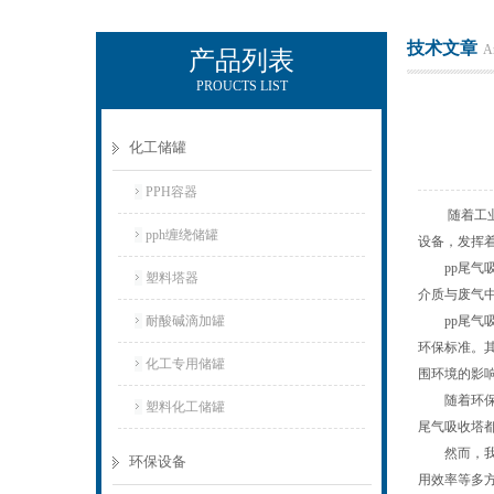
技术文章
Ar
产品列表
PROUCTS LIST
杭州新安江工业泵有限公司
化工储罐
PPH容器
随着工业化
pph缠绕储罐
设备，发挥
pp尾气吸
塑料塔器
介质与废气
耐酸碱滴加罐
pp尾气吸
环保标准。
化工专用储罐
围环境的影
随着环保意
塑料化工储罐
尾气吸收塔
然而，我们
环保设备
用效率等多