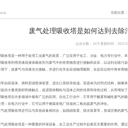
当前位置：
ticle
废气处理吸收塔是如何达到去除
点击次数：1674 更新时间：2023-07
收塔是一种用于处理工业废气的装置，广泛应用于化工、冶金、电力等行业中。本
收塔利用溶液或液体吸收剂与废气中的有害物质进行接触和反应，以达到去除污染
作用下，使废气与溶液充分接触，并进行化学反应或物理吸附，在反应过程中将有害物
由容器体、填料层或喷淋装置、进出口系统等组成。容器体为封闭式结构，能够承
够提供大量表面积和接触点，促进固体颗粒与流体之间的传质和传热过程，从而增加了
收塔在许多领域中都有广泛的应用。在化工行业中，它常用于酸雾和碱性废气的吸
处理；在电力行业中，它可以用于燃煤发电厂排放的二氧化硫废气的净化。
处理吸收塔还可以与其他设备相结合，如脱硝装置、脱水装置等，形成完整的废气
。
处理吸收塔是一种重要的环保设备，在工业生产过程中起着至关重要的作用。通过