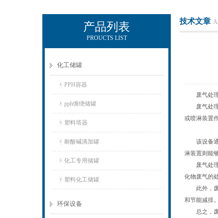
技术文章
Ar
产品列表
PROUCTS LIST
杭州新安江工业泵有限公司
化工储罐
PPH容器
废气处理吸
pph缠绕储罐
废气处理吸
或喷淋装置
塑料塔器
耐酸碱滴加罐
该设备通常
淋装置则能
化工专用储罐
废气处理吸
化物废气的
塑料化工储罐
此外，废气
和节能减排
环保设备
总之，废气