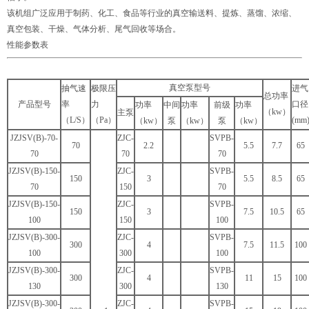
该机组广泛应用于制药、化工、食品等行业的真空输送料、提炼、蒸馏、浓缩、
真空包装、干燥、气体分析、尾气回收等场合。
性能参数表
真空泵型号
抽气速
极限压
进气
总功率
产品型号
率
力
口径
功率
中间
功率
前级
功率
（kw）
主泵
（L/S）
（Pa）
(mm
（kw）
泵
（kw）
泵
（kw）
JZJSV(B)-70-
ZJC-
SVPB-
70
2.2
5.5
7.7
65
70
70
70
JZJSV(B)-150-
ZJC-
SVPB-
150
3
5.5
8.5
65
70
150
70
JZJSV(B)-150-
ZJC-
SVPB-
150
3
7.5
10.5
65
100
150
100
JZJSV(B)-300-
ZJC-
SVPB-
300
4
7.5
11.5
100
100
300
100
JZJSV(B)-300-
ZJC-
SVPB-
300
4
11
15
100
130
300
130
JZJSV(B)-300-
ZJC-
SVPB-