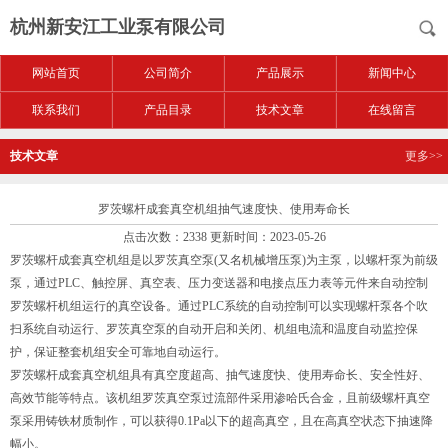
杭州新安江工业泵有限公司
网站首页
公司简介
产品展示
新闻中心
联系我们
产品目录
技术文章
在线留言
技术文章
更多>>
罗茨螺杆成套真空机组抽气速度快、使用寿命长
点击次数：2338 更新时间：2023-05-26
罗茨螺杆成套真空机组是以罗茨真空泵(又名机械增压泵)为主泵，以螺杆泵为前级
泵，通过PLC、触控屏、真空表、压力变送器和电接点压力表等元件来自动控制
罗茨螺杆机组运行的真空设备。通过PLC系统的自动控制可以实现螺杆泵各个吹
扫系统自动运行、罗茨真空泵的自动开启和关闭、机组电流和温度自动监控保
护，保证整套机组安全可靠地自动运行。
罗茨螺杆成套真空机组具有真空度超高、抽气速度快、使用寿命长、安全性好、
高效节能等特点。该机组罗茨真空泵过流部件采用渗哈氏合金，且前级螺杆真空
泵采用铸铁材质制作，可以获得0.1Pa以下的超高真空，且在高真空状态下抽速降
幅小。