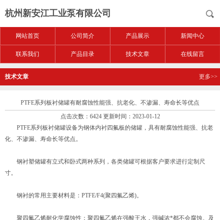
杭州新安江工业泵有限公司
网站首页
公司简介
产品展示
新闻中心
联系我们
产品目录
技术文章
在线留言
技术文章
更多>>
PTFE系列板衬储罐有耐腐蚀性能强、抗老化、不渗漏、寿命长等优点
点击次数：6424 更新时间：2023-01-12
PTFE系列板衬储罐设备为钢体内衬四氟板的储罐，具有耐腐蚀性能强、抗老
化、不渗漏、寿命长等优点。
钢衬塑储罐有立式和卧式两种系列，各类储罐可根据客户要求进行定制尺
寸。
钢衬的常用主要材料是：PTFE/F4(聚四氟乙烯)。
聚四氟乙烯耐化学腐蚀性：聚四氟乙烯在强酸王水，强碱浓*都不会腐蚀。及