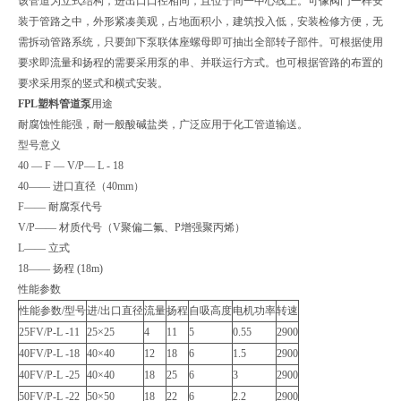
该管道为立式结构，进出口口径相同，且位于同一中心线上。可像阀门一样安
装于管路之中，外形紧凑美观，占地面积小，建筑投入低，安装检修方便，无
需拆动管路系统，只要卸下泵联体座螺母即可抽出全部转子部件。可根据使用
要求即流量和扬程的需要采用泵的串、并联运行方式。也可根据管路的布置的
要求采用泵的竖式和横式安装。
FPL塑料管道泵
用途
耐腐蚀性能强，耐一般酸碱盐类，广泛应用于化工管道输送。
型号意义
40 — F — V/P— L - 18
40—— 进口直径（40mm）
F—— 耐腐泵代号
V/P—— 材质代号（V聚偏二氟、P增强聚丙烯）
L—— 立式
18—— 扬程 (18m)
性能参数
性能参数/型号
进/出口直径
流量
扬程
自吸高度
电机功率
转速
25FV/P-L -11
25×25
4
11
5
0.55
2900
40FV/P-L -18
40×40
12
18
6
1.5
2900
40FV/P-L -25
40×40
18
25
6
3
2900
50FV/P-L -22
50×50
18
22
6
2.2
2900