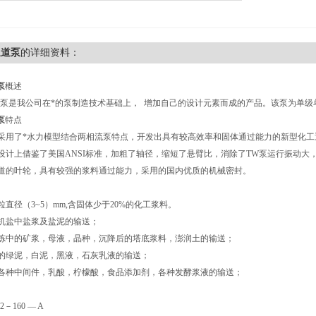
通道泵
的详细资料：
泵
概述
泵是我公司在*的泵制造技术基础上， 增加自己的设计元素而成的产品。该泵为单级单吸悬臂
泵
特点
采用了*水力模型结合两相流泵特点，开发出具有较高效率和固体通过能力的新型化工通
设计上借鉴了美国ANSI标准，加粗了轴径，缩短了悬臂比，消除了TW泵运行振动
道的叶轮，具有较强的浆料通过能力，采用的国内优质的机械密封。
直径（3~5）mm,含固体少于20%的化工浆料。
机盐中盐浆及盐泥的输送；
炼中的矿浆，母液，晶种，沉降后的塔底浆料，澎润土的输送；
的绿泥，白泥，黑液，石灰乳液的输送；
各种中间件，乳酸，柠檬酸，食品添加剂，各种发酵浆液的输送；
2－160 — A