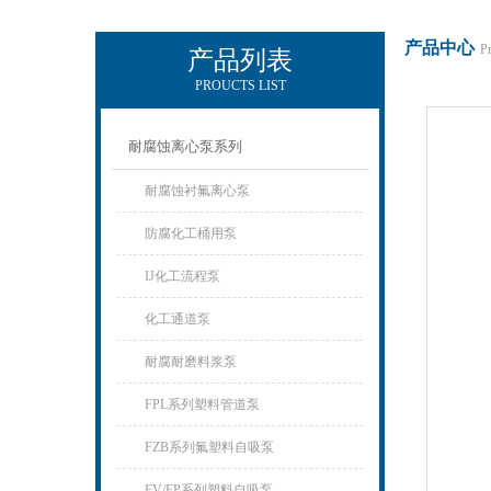
产品中心
P
产品列表
PROUCTS LIST
杭州新安江工业泵有限公司
耐腐蚀离心泵系列
耐腐蚀衬氟离心泵
防腐化工桶用泵
IJ化工流程泵
化工通道泵
耐腐耐磨料浆泵
FPL系列塑料管道泵
FZB系列氟塑料自吸泵
FV/FP系列塑料自吸泵