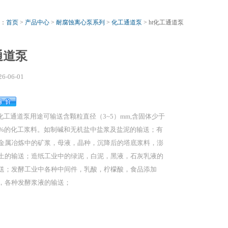
：
首页
>
产品中心
>
耐腐蚀离心泵系列
>
化工通道泵
> ht化工通道泵
通道泵
26-06-01
t化工通道泵用途可输送含颗粒直径（3~5）mm,含固体少于
0%的化工浆料。如制碱和无机盐中盐浆及盐泥的输送；有
金属冶炼中的矿浆，母液，晶种，沉降后的塔底浆料，澎
土的输送；造纸工业中的绿泥，白泥，黑液，石灰乳液的
送；发酵工业中各种中间件，乳酸，柠檬酸，食品添加
，各种发酵浆液的输送；