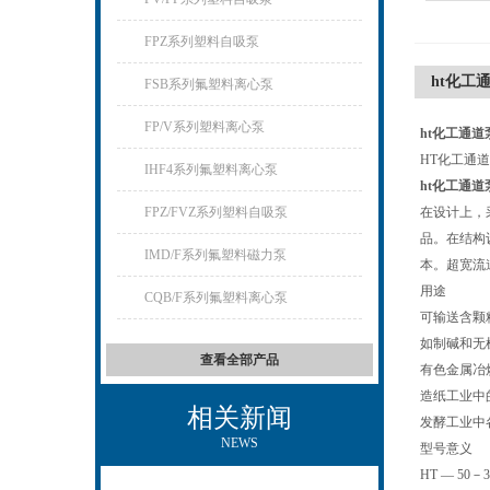
FPZ系列塑料自吸泵
ht化工
FSB系列氟塑料离心泵
FP/V系列塑料离心泵
ht化工通道
HT化工通道
IHF4系列氟塑料离心泵
ht化工通道
FPZ/FVZ系列塑料自吸泵
在设计上，
品。在结构
IMD/F系列氟塑料磁力泵
本。超宽流
用途
CQB/F系列氟塑料离心泵
可输送含颗粒
如制碱和无
查看全部产品
有色金属冶
造纸工业中
相关新闻
发酵工业中
NEWS
型号意义
HT — 50－3