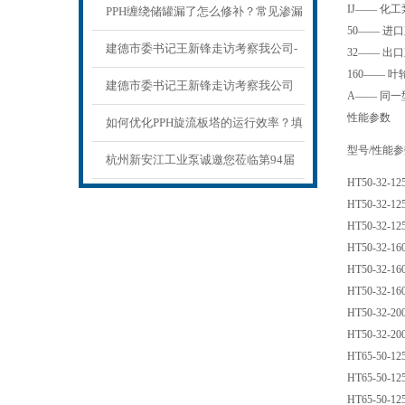
IJ—— 化
PPH缠绕储罐漏了怎么修补？常见渗漏
50—— 进
原因与低成本修复方法
建德市委书记王新锋走访考察我公司-
32—— 出
160—— 叶
杭州新安江工业泵有限公司
建德市委书记王新锋走访考察我公司
A—— 同
性能参数
如何优化PPH旋流板塔的运行效率？填
型号/性能
料层设计、风量控制的实操指南
杭州新安江工业泵诚邀您莅临第94届
HT50-32-12
API上海展会！
HT50-32-12
HT50-32-12
HT50-32-16
HT50-32-16
HT50-32-16
HT50-32-20
HT50-32-20
HT65-50-12
HT65-50-12
HT65-50-12