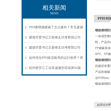
相关新闻
NEWS
PPH/
PPH缠绕储罐漏了怎么修补？常见渗漏
螺旋缠绕防
一体成型整
原因与低成本修复方法
建德市委书记王新锋走访考察我公司-
料，产品符
杭州新安江工业泵有限公司
建德市委书记王新锋走访考察我公司
PP储罐具
60℃。P
如何优化PPH旋流板塔的运行效率？填
螺旋缠绕防
此罐还有重
料层设计、风量控制的实操指南
杭州新安江工业泵诚邀您莅临第94届
产品有储罐，
API上海展会！
达9100
螺旋缠绕防
如果你对