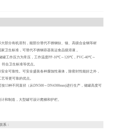
和大部分有机溶剂，能部分替代不锈钢钛、镍、高级合金钢等材
家卫生标准，可替代不锈钢容器装运食品级溶液 。
作压力为常压，工作温度PP-10℃～120℃，PVC-40℃～
、符合卫生标准等优点。
和安全可靠性。可安全盛装各种腐蚀性液体，除密封性能好之外，
工艺等更可靠的优点。
13种不同直径（从DN500～DN4300mm)进行生产，储罐高度可
设计和制造，大型罐可设计爬梯和护栏。
联系：