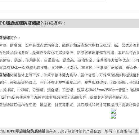
HDPE螺旋缠绕防腐储罐
的详细资料：
腐储罐
简介：
体性、耐腐蚀、长寿命优点尤为突出。能储存和反应绝大多数无机酸、碱、盐类溶液
合危险品储运条例，是储存反应化工腐蚀溶液、洁净溶液理想储存容器。本产品符合国
体有耐腐、防腐，使用期长、自重量轻、强度高、运输安全、保养维修方便等优点。PP储罐工
P储罐具有整体一次成型无焊接缝、抗冲击、抗老化、重量轻、不渗漏、耐酸碱、寿命长
腐储罐
储罐整体上薄下厚，使筒节整体受力均匀，设计合理，可保障储罐的机械强度
量轻，外观精美的特点。并且还有比塑料滚塑工艺、塑料板材焊接、FRP 缠绕，手糊
搅拌罐、中和罐、分馏罐、混合罐、工艺罐、洗涤塔和Φ25mm-3500mm管道；储罐可按
mm。我们为所有使用生产腐蚀性或非腐蚀化学产品的客户，提供其所需
适合
的产品。
腐储罐罐底结构有平底、锥型底、斜底等形式。其它形式和尺寸可根据用户需要特殊
PPH/HDPE螺旋缠绕防腐储罐
感兴趣，想了解更详细的产品信息，填写下表直接与厂家