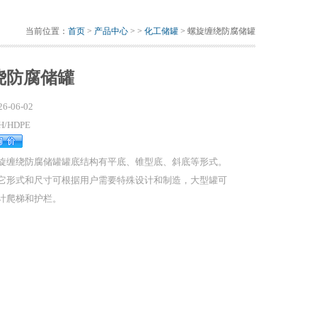
当前位置：
首页
>
产品中心
> >
化工储罐
> 螺旋缠绕防腐储罐
绕防腐储罐
26-06-02
H/HDPE
旋缠绕防腐储罐罐底结构有平底、锥型底、斜底等形式。
它形式和尺寸可根据用户需要特殊设计和制造，大型罐可
计爬梯和护栏。