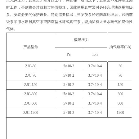
泵允许压力，真空泵才能开始工作，并且在一般情况下，真空泵不允许高压差
时工作，否则将会过载和过热而损坏，因此使用真空泵时必须合理地选用前级
泵。安装必要的保护设备。特别需要指出，当罗茨泵经过防腐处理后，它的前
级泵采用水喷射真空泵或防腐型水环式真空泵，能抽除有大量水蒸气的腐蚀性
气体。
极限压力
产品型号
抽气速率(L/s)
Pa
Torr
ZJC-30
5×10-2
3.7×10-4
30
ZJC-70
5×10-2
3.7×10-4
70
ZJC-150
5×10-2
3.7×10-4
150
ZJC-300
5×10-2
3.7×10-4
300
ZJC-600
5×10-2
3.7×10-4
600
ZJC-1200
5×10-2
3.7×10-4
1200