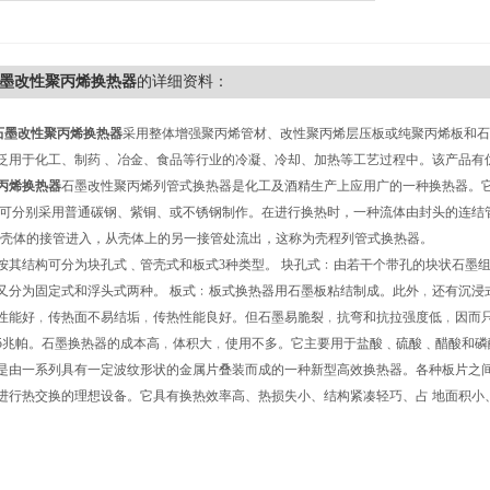
石墨改性聚丙烯换热器
的详细资料：
石墨改性聚丙烯换热器
采用整体增强聚丙烯管材、改性聚丙烯层压板或纯聚丙烯板和石
泛用于化工、制药 、冶金、食品等行业的冷凝、冷却、加热等工艺过程中。该产品有
丙烯换热器
石墨改性聚丙烯列管式换热器是化工及酒精生产上应用广的一种换热器。
，可分别采用普通碳钢、紫铜、或不锈钢制作。在进行换热时，一种流体由封头的连结
由壳体的接管进入，从壳体上的另一接管处流出，这称为壳程列管式换热器。
按其结构可分为块孔式﹑管壳式和板式3种类型。 块孔式﹕由若干个带孔的块状石墨
又分为固定式和浮头式两种。 板式﹕板式换热器用石墨板粘结制成。此外﹐还有沉浸
性能好﹐传热面不易结垢﹐传热性能良好。但石墨易脆裂﹐抗弯和抗拉强度低﹐因而
～0.5兆帕。石墨换热器的成本高﹐体积大﹐使用不多。它主要用于盐酸﹑硫酸﹑醋酸
是由一系列具有一定波纹形状的金属片叠装而成的一种新型高效换热器。各种板片之
进行热交换的理想设备。它具有换热效率高、热损失小、结构紧凑轻巧、占 地面积小