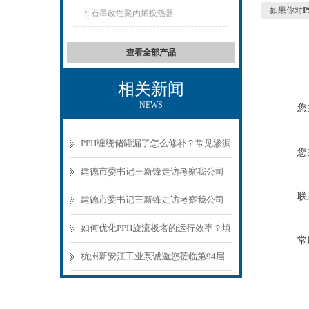
如果你对
石墨改性聚丙烯换热器
查看全部产品
相关新闻
NEWS
您
PPH缠绕储罐漏了怎么修补？常见渗漏
您
原因与低成本修复方法
建德市委书记王新锋走访考察我公司-
联
杭州新安江工业泵有限公司
建德市委书记王新锋走访考察我公司
如何优化PPH旋流板塔的运行效率？填
常
料层设计、风量控制的实操指南
杭州新安江工业泵诚邀您莅临第94届
API上海展会！