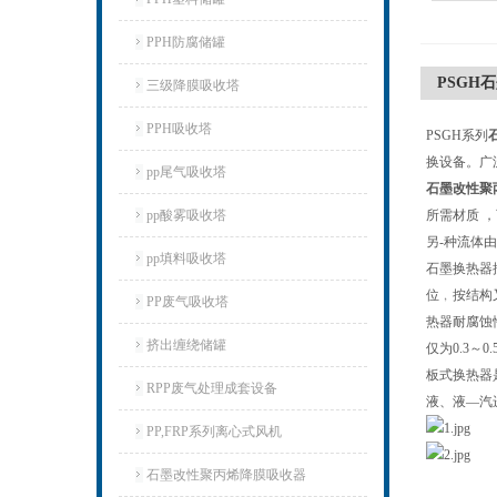
PPH防腐储罐
PSGH
三级降膜吸收塔
PPH吸收塔
PSGH系列
换设备。广
pp尾气吸收塔
石墨改性聚
pp酸雾吸收塔
所需材质 
另-种流体
pp填料吸收塔
石墨换热器
位﹐按结构
PP废气吸收塔
热器耐腐蚀
挤出缠绕储罐
仅为0.3
板式换热器
RPP废气处理成套设备
液、液—汽
PP,FRP系列离心式风机
石墨改性聚丙烯降膜吸收器