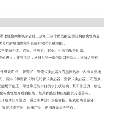
墨改性聚丙烯换热管经二次加工制作而成的全塑结构耐腐蚀热交
优异的耐腐蚀性能和良好的物理机械性能 。
它主要由壳体、管板、换热管、封头、折流挡板等组成。
管处进入，在管流动，从封头另一端的出口管流出，这称之管程；
组件组装而成。 管壳式﹕管壳式换热器在石墨换热器中占有重要地
式﹑喷淋式和套管式等(见蛇管式换热器﹑套管式换热器)。石墨换
只能用于低压﹐即使承压能力
好的
块孔状结构﹐其工作压力一般也
和磷酸等腐蚀性介质的换热﹐如用作醋酸和醋酸酐的冷凝器等。
间形成薄矩形通道，通过半片进行热量交换。板式换热器是液—
、安装清洗方便、应用广泛、使用寿命长等特点。