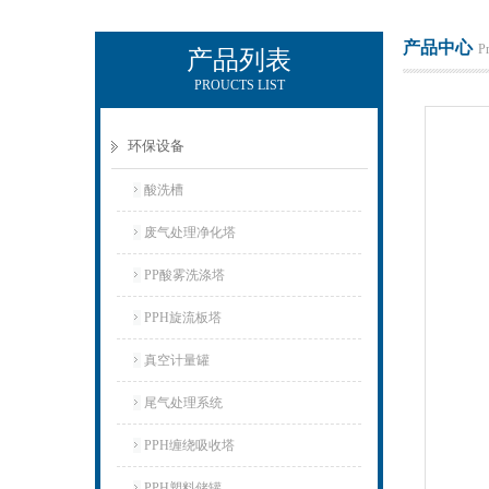
产品中心
P
产品列表
PROUCTS LIST
杭州新安江工业泵有限公司
环保设备
酸洗槽
废气处理净化塔
PP酸雾洗涤塔
PPH旋流板塔
真空计量罐
尾气处理系统
PPH缠绕吸收塔
PPH塑料储罐