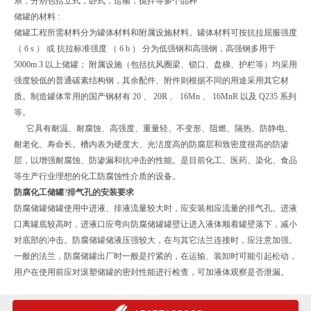
系，分别包括立式，卧式，运输，搅拌等多个品种
储罐的材料 :
储罐工程所需材料分为罐体材料和附属设施材料。罐体材料可按抗拉屈服强度
（ б s ） 或 抗拉标准强度 （ б b ） 分为低强钢和高强钢，高强钢多用于
5000m 3 以上储罐； 附属设施（包括抗风圈梁、锁口、盘梯、护栏等）均采用
强度较低的普通碳素结构钢，其余配件、附件则根据不同的用途采用其它材
质。制造罐体常用的国产钢材有 20 、 20R 、 16Mn 、 16MnR 以及 Q235 系列
等。
它具有耐温、耐腐蚀、高强度、重量轻、不变形、阻燃、隔热、防静电、
耐老化、寿命长。槽内表为硬度大、光洁度高的防腐层和致密度很高的防渗
层，以增强耐腐蚀、防渗漏和抗冲击的性能。是目前化工、医药、染化、食品
等生产行业理想的化工防腐蚀性介质的设备。
防腐化工储罐
?
排气孔的安装要求
防腐储罐储罐使用中进液、排液流量较大时，应安装相应流量的排气孔。进液
口离罐底较高时，进液口应弯向防腐储罐罐壁让进入液体顺着罐壁落下，减小
对底部的冲击。防腐储罐储液压强较大，在与其它法兰连接时，应注意加强。
一般的法兰，防腐储罐出厂时一般是拧紧的，在运输、装卸时可能引起松动，
用户在使用前应对滚塑储罐的密封性能进行检查，可加液体观察是否泄漏。