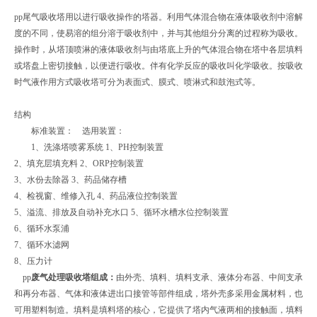
pp尾气吸收塔用以进行吸收操作的塔器。利用气体混合物在液体吸收剂中溶解
度的不同，使易溶的组分溶于吸收剂中，并与其他组分分离的过程称为吸收。
操作时，从塔顶喷淋的液体吸收剂与由塔底上升的气体混合物在塔中各层填料
或塔盘上密切接触，以便进行吸收。伴有化学反应的吸收叫化学吸收。按吸收
时气液作用方式吸收塔可分为表面式、膜式、喷淋式和鼓泡式等。
结构
标准装置： 选用装置：
1、洗涤塔喷雾系统 1、PH控制装置
2、填充层填充料 2、ORP控制装置
3、水份去除器 3、药品储存槽
4、检视窗、维修入孔 4、药品液位控制装置
5、溢流、排放及自动补充水口 5、循环水槽水位控制装置
6、循环水泵浦
7、循环水滤网
8、压力计
pp
废气处理吸收塔
组成：
由外壳、填料、填料支承、液体分布器、中间支承
和再分布器、气体和液体进出口接管等部件组成，塔外壳多采用金属材料，也
可用塑料制造。填料是填料塔的核心，它提供了塔内气液两相的接触面，填料