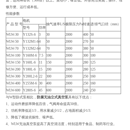
置，适用寿命长（500倍）以上。震动小，噪音低。外形简洁美观，操作、维
修方便、运行成本低。
性能参数
电机
产 品 型 号
抽气速率L/S
极限压力Pa
转速
进/排气口径（mm）
型号
功率
WLW-30
Y132S-6
3
30
2000
400
50
WLW-50
Y132M1-6
4
50
2000
270
50
WLW-70
Y132M2-6
4
70
2000
380
50
WLW-100
Y160M-6
7.5
100
2000
300
100
WLW-150
Y160L-6
11
150
2000
280
125
WLW-200
Y180L-6
15
200
2000
280
125
WLW-300
Y200L2-6
22
300
2000
250
160
WLW-400
Y255M-6
30
400
2000
250
160
WLW-600
Y280S-6
45
600
2000
240
250
与W型卧式泵相比，
防腐无油立式真空泵
具有以下优点：
1、运动件磨损率降低百倍，气阀寿命提高50倍。
2、功耗率降低近1/3，用水量减少1/2，占地面积减少1/3.
3、降低了横波劣振性、噪声低。
4、WLW无油真空泵提高了真空清洁度，特别适用于食品、制药等行业。