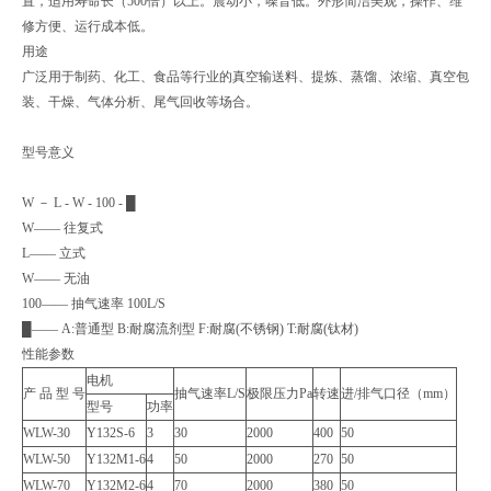
置，适用寿命长（500倍）以上。震动小，噪音低。外形简洁美观，操作、维
修方便、运行成本低。
用途
广泛用于制药、化工、食品等行业的真空输送料、提炼、蒸馏、浓缩、真空包
装、干燥、气体分析、尾气回收等场合。
型号意义
W － L - W - 100 - █
W—— 往复式
L—— 立式
W—— 无油
100—— 抽气速率 100L/S
█—— A:普通型 B:耐腐流剂型 F:耐腐(不锈钢) T:耐腐(钛材)
性能参数
电机
产 品 型 号
抽气速率L/S
极限压力Pa
转速
进/排气口径（mm）
型号
功率
WLW-30
Y132S-6
3
30
2000
400
50
WLW-50
Y132M1-6
4
50
2000
270
50
WLW-70
Y132M2-6
4
70
2000
380
50